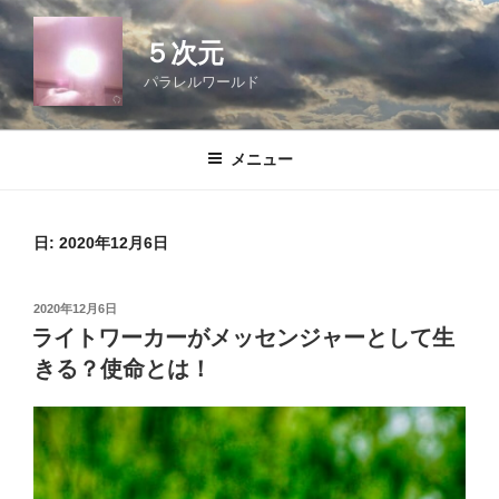
コ
ン
５次元
テ
パラレルワールド
ン
ツ
へ
メニュー
ス
キ
ッ
日:
2020年12月6日
プ
投
2020年12月6日
稿
ライトワーカーがメッセンジャーとして生
日:
きる？使命とは！