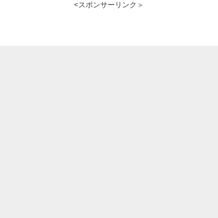
<スポンサーリンク＞
カ
ー
が
メ
ッ
セ
ン
ジ
ャ
ー
と
し
て
生
き
る？
使
命
と