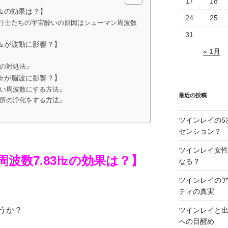
17
18
3㎐の効果は？】
24
25
飛行士たちの宇宙酔いの原因はシューマン周波数
31
3㎐が波動に影響？】
« 1月
の対処法』
3㎐が脳波に影響？】
い周波数にする方法』
最近の投稿
所の浄化をする方法』
ツインレイの5
センション？
ツインレイ女性
周波数
7.83
㎐の効果は？】
なる？
ツインレイの
ティの真実
うか？
ツインレイと
への目醒め