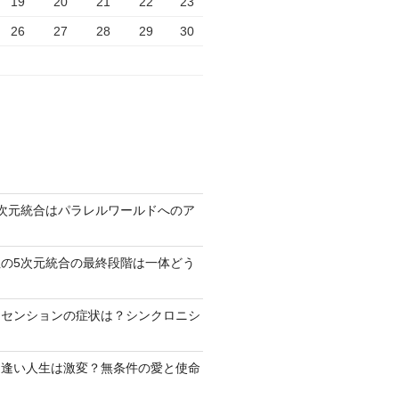
19
20
21
22
23
26
27
28
29
30
次元統合はパラレルワールドへのア
の5次元統合の最終段階は一体どう
アセンションの症状は？シンクロニシ
出逢い人生は激変？無条件の愛と使命