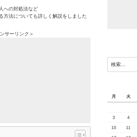
人への対処法など
る方法についても詳しく解説をしました
ポンサーリンク＞
検
索:
月
火
3
4
10
11