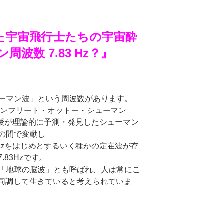
めた宇宙飛行士たちの宇宙酔
周波数 7.83 Hz？』
ーマン波」
という周波数があります。
ィンフリート・オットー・シューマン
ann）教授が理論的に予測・発見した
シューマン
の間で変動し
3Hzをはじめとするいく種かの定在波が存
.83Hzです。
「地球の脳波」とも呼ばれ、
人は常にこ
同調して生きていると考えられていま