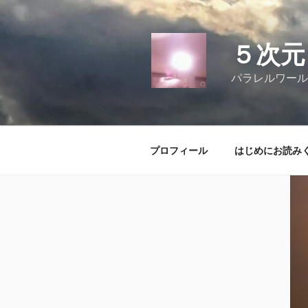
コ
ン
テ
５次元
ン
ツ
パラレルワール
へ
ス
キ
ッ
プロフィール
はじめにお読み
プ