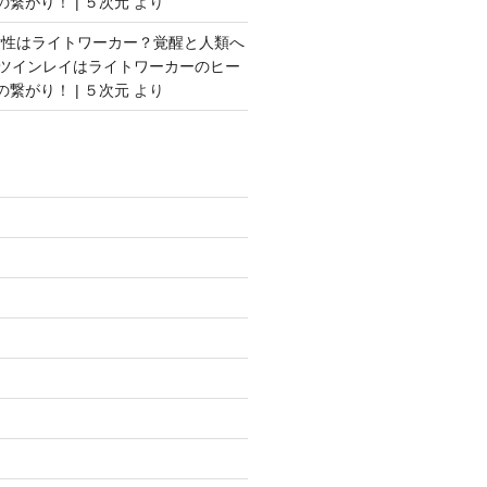
繋がり！ | ５次元
より
女性はライトワーカー？覚醒と人類へ
ツインレイはライトワーカーのヒー
繋がり！ | ５次元
より