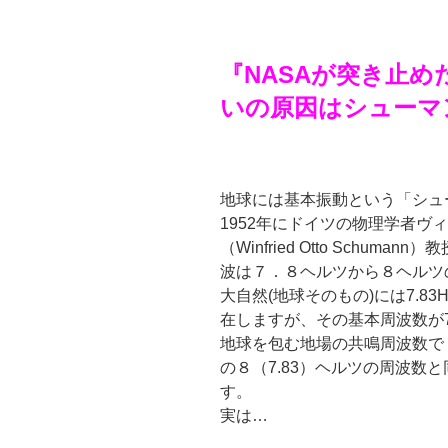
『NASAが突き止
いの原因は
シューマン
地球には基本振動という「シュ
1952年にドイツの物理学者ヴ
（Winfried Otto Schum
波は７．８ヘルツから８ヘルツ
大自然(地球そのもの)には7.
8
在しますが、
その基本周波数が7
地球を包む地場の共鳴周波数で
の８（7.83）
ヘルツの周波数と
す。
実は…