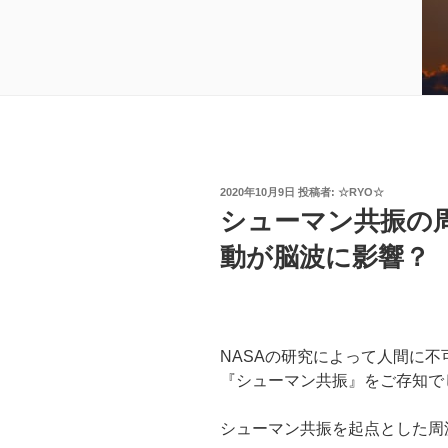
投
2020年10月9日
投稿者:
☆RYO☆
稿
シューマン共振の周
日:
動が脳波に影響？
NASAの研究によって人間に
『シューマン共振』をご存知で
シューマン共振を起点とした周