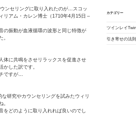
カウンセリングに取り入れたのが
…スコッ
カテゴリー
ィリアム・カレン博士（
1710年4月15日 –
ツインレイTwin
音の振動が血液循環の波形と同じ特
徴が
た。
引き寄せの法則The 
人体に共鳴をさせリラックスを促進させ
活かした訳です。
チですが…
期的な研究やカウンセリングを試み
たウィリ
ね。
音をどのように取り入れれば良いのでし