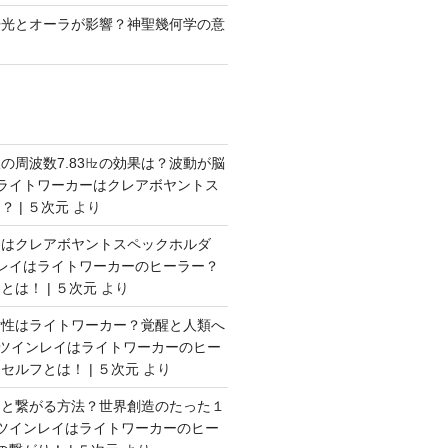
丹光とオーラが影響？神聖幾何学の意
の周波数7.83㎐の効果は？波動が脳
ライトワーカーはクレアボヤントス
 | ５次元
より
ーはクレアボヤントスペックホルダ
レイはライトワーカーのヒーラー？
は！ | ５次元
より
女性はライトワーカー？覚醒と人類へ
ツインレイはライトワーカーのヒー
セルフとは！ | ５次元
より
フと繋がる方法？世界創造のたった１
ツインレイはライトワーカーのヒー