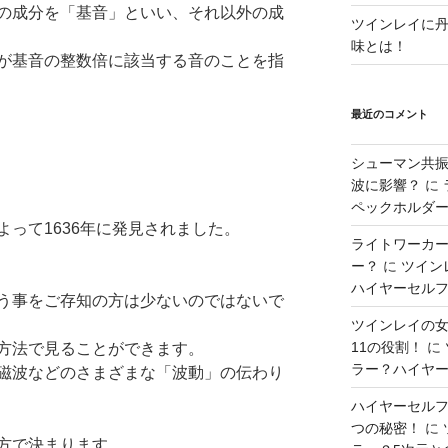
の成分を「基音」といい、
それ以外の成
ツインレイに
味とは！
が基音の整数倍に該当する音のことを指
最近のコメント
シューマン共振
波に影響？
に
ペックホルダー？
よって1636年に発見されました。
ライトワーカ
ー？
に
ツイン
ハイヤーセルフと
う事をご存知の方は少ないのではな
いで
ツインレイの
11の役割！
に
方法で見ることができます。
ラー？ハイヤー
磁波などのさまざまな「波動」
の伝わり
ハイヤーセル
つの秘密！
に
方で決まります。